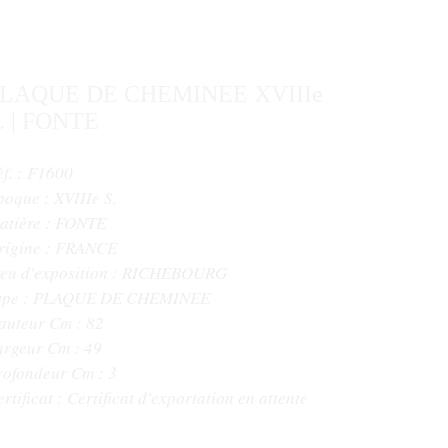
LAQUE DE CHEMINEE XVIIIe
. | FONTE
éf. : F1600
poque :
XVIIIe S.
atière :
FONTE
rigine :
FRANCE
ieu d'exposition :
RICHEBOURG
ype :
PLAQUE DE CHEMINEE
auteur Cm :
82
argeur Cm :
49
rofondeur Cm :
3
rtificat :
Certificat d'exportation en attente