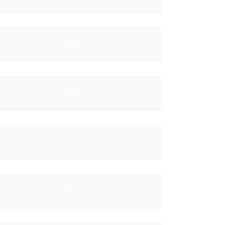
F1652
F1705
F1733
F1729