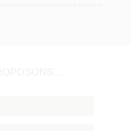
ire juridique et enfin le bandeau est le symbole de
ROPOSONS...
F1618