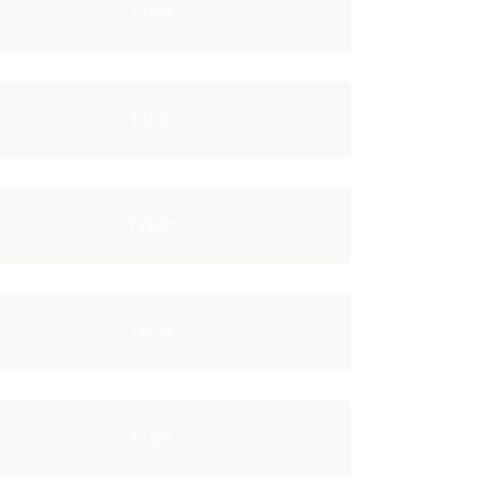
F1608
F1516
F1350*
F0638
F1728