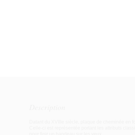
Description
Datant du XVIIIe siècle, plaque de cheminée en fo
Celle-ci est représentée portant les attributs clas
pour finir un bandeau sur les yeux.