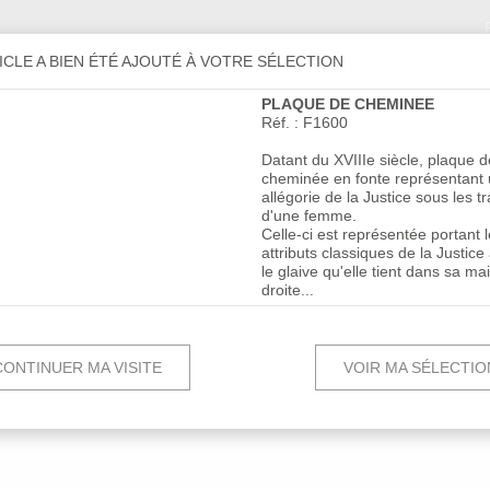
ICLE A BIEN ÉTÉ AJOUTÉ À VOTRE SÉLECTION
PLAQUE DE CHEMINEE
Réf. : F1600
NS
CHEMINÉES
SCULPTURES
URS
ANCIENNES
Datant du XVIIIe siècle, plaque d
& ORNEMENTS
cheminée en fonte représentant
allégorie de la Justice sous les tr
d'une femme.
Celle-ci est représentée portant 
attributs classiques de la Justice
le glaive qu'elle tient dans sa ma
droite...
ACCES
ONTINUER MA VISITE
VOIR MA SÉLECTI