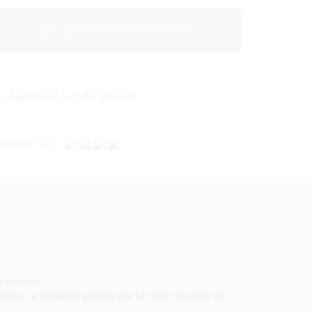
Ajouter à ma sélection
Imprimer la fiche produit
artager sur :
une femme.
 droite, la balance portée par la main gauche et