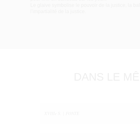
Le glaive symbolise le pouvoir de la justice, la ba
l'impartialité de la justice.
DANS LE MÊ
XVIIIe S. | FONTE