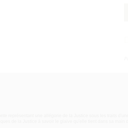
P
nte représentant une allégorie de la Justice sous les traits d'
siques de la Justice à savoir le glaive qu'elle tient dans sa main