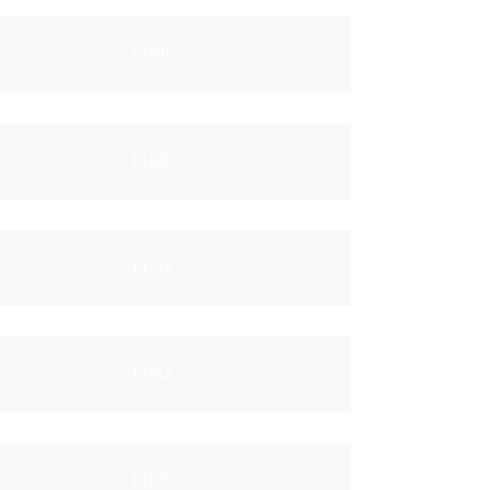
F1701
F1690
F1715
F1714
F1678