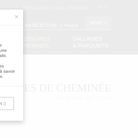
FR
REVUE DE PRESSE
NOS LIENS
CONTACT
×
MORE +
MA SÉLECTION : 1 Produit
ACCESSOIRES
DALLAGES
e
DE CHEMINÉE
& PARQUETS
 une
aits
les
 à savoir
in
SOIRES DE CHEMINÉE
Du XVe au XXe Siècle
ON