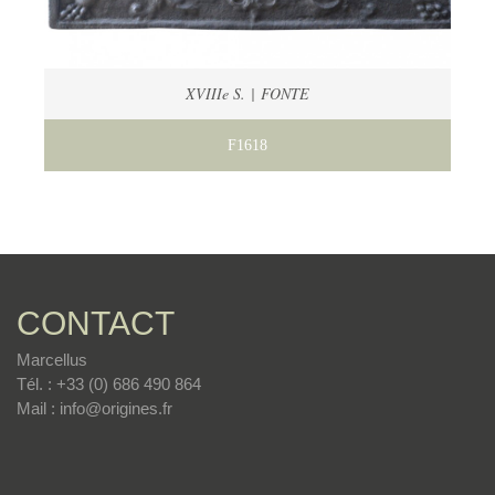
XVIIIe S. | FONTE
F1618
CONTACT
Marcellus
Tél. : +33 (0) 686 490 864
Mail : info@origines.fr