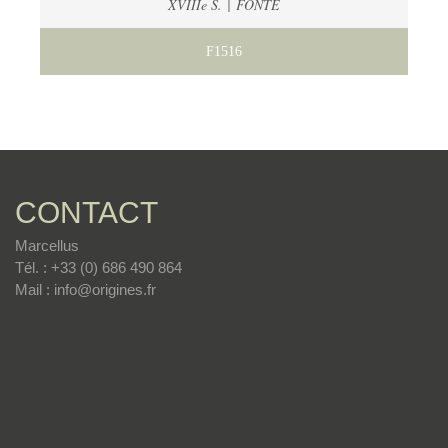
XVIIIe S. | FONTE
F1516
CONTACT
Marcellus
Tél. : +33 (0) 686 490 864
Mail : info@origines.fr