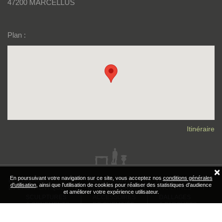
47200 MARCELLUS
Plan :
Itinéraire
×
En poursuivant votre navigation sur ce site, vous acceptez nos
conditions générales
LES ORIGINES
RÉALISATIONS
CHEMINÉES
d'utilisation
, ainsi que l'utilisation de cookies pour réaliser des statistiques d'audience
ET L'AUTHENTIQUE
ET INTÉRIEURS
ANCIENNES
et améliorer votre expérience utilisateur.
SCULPTURES
ACCESSOIRES
DALLAGES
& ORNEMENTS
DE CHEMINÉE
& PARQUETS
REVUE DE PRESSE
|
NOS LIENS
|
CONTACT
|
MENTIONS LÉGALES
| SITE RÉALISÉ PAR :