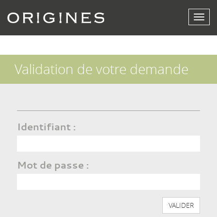
Affich
le
menu
Validation de votre demande
Identifiant :
Mot de passe :
VALIDER