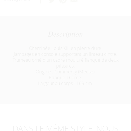
Description
Cheminée Louis XIII en pierre dure.
Jambages en console supportant un linteau cintré.
Trumeau orné d'un cadre mouluré flanqué de deux
pilastres.
Origine : Commercy (Meuse).
Epoque 16ème.
Largeur au corps : 169 cm.
DANS LE MÊME STYLE, NOUS