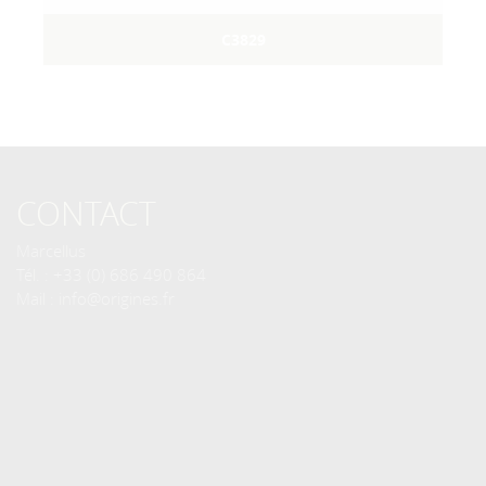
C3829
CONTACT
Marcellus
Tél. : +33 (0) 686 490 864
Mail : info@origines.fr