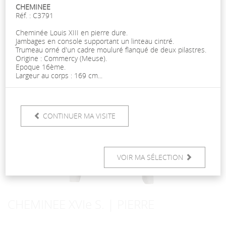
CHEMINEE
Réf. : C3791
RETOUR
Cheminée Louis XIII en pierre dure.
Jambages en console supportant un linteau cintré.
Trumeau orné d'un cadre mouluré flanqué de deux pilastres.
Origine : Commercy (Meuse).
Epoque 16ème.
Largeur au corps : 169 cm...
CONTINUER MA VISITE
VOIR MA SÉLECTION
CHEMINEE XVIe S. | PIERRE