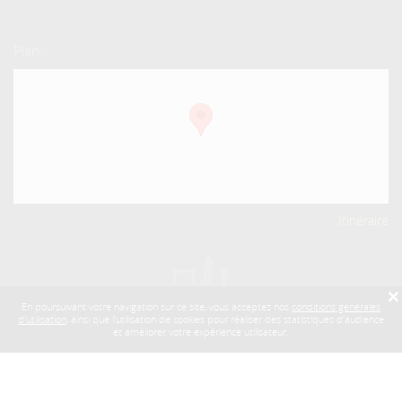
Plan :
Itinéraire
×
En poursuivant votre navigation sur ce site, vous acceptez nos
conditions générales
LES ORIGINES
RÉALISATIONS
CHEMINÉES
d'utilisation
, ainsi que l'utilisation de cookies pour réaliser des statistiques d'audience
ET L'AUTHENTIQUE
ET INTÉRIEURS
ANCIENNES
et améliorer votre expérience utilisateur.
SCULPTURES
ACCESSOIRES
DALLAGES
& ORNEMENTS
DE CHEMINÉE
& PARQUETS
REVUE DE PRESSE
|
NOS LIENS
|
CONTACT
|
MENTIONS LÉGALES
| SITE RÉALISÉ PAR :
STUDIO
COGITO