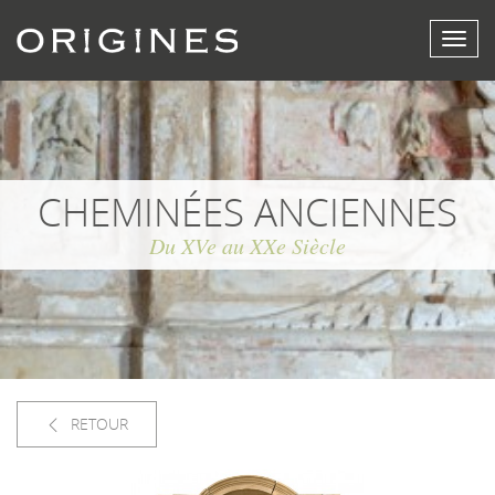
Affich
le
menu
CHEMINÉES ANCIENNES
Du XVe au XXe Siècle
RETOUR