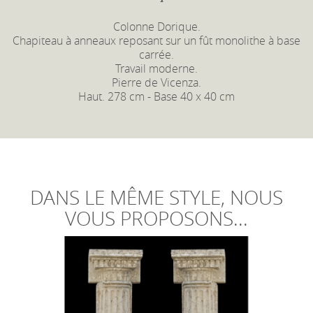
Colonne Dorique.
Chapiteau à anneaux reposant sur un fût monolithe à base
carrée.
Travail moderne.
Pierre de Vicenza.
Haut. 278 cm - Base 40 x 40 cm
DANS LE MÊME STYLE, NOUS
VOUS PROPOSONS...