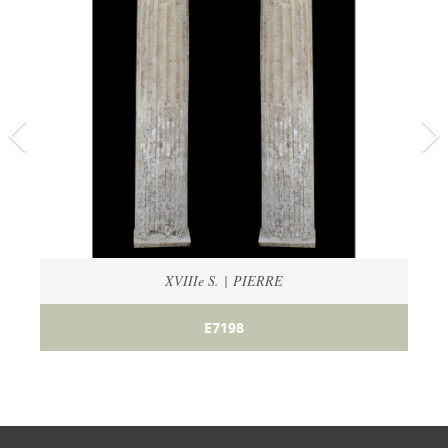
XVIIIe S. | PIERRE
E7198