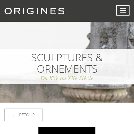
Affich
le
menu
SCULPTURES &
ORNEMENTS
Du XVe au XXe Siècle
RETOUR