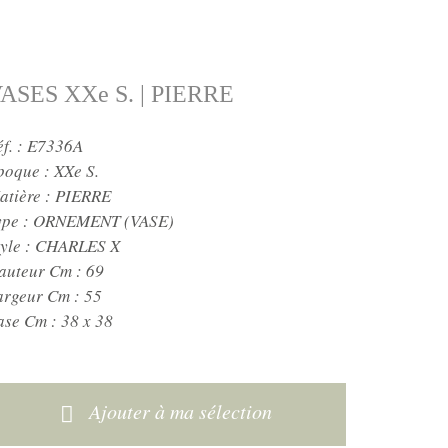
ASES XXe S. | PIERRE
éf. : E7336A
poque :
XXe S.
atière :
PIERRE
ype :
ORNEMENT (VASE)
yle :
CHARLES X
auteur Cm :
69
argeur Cm :
55
ase Cm :
38 x 38
Ajouter à ma sélection