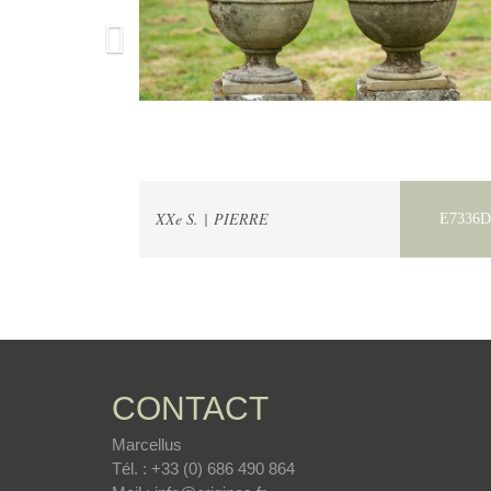
XXe S. | PIERRE
E7336D
CONTACT
Marcellus
Tél. : +33 (0) 686 490 864