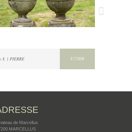
e S. | PIERRE
E7336B
ADRESSE
hateau de Marcellus
7200 MARCELLUS