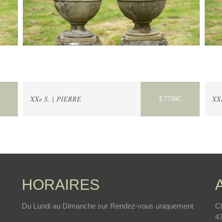
XXe S. | PIERRE
XX
E7336C
HORAIRES
Du Lundi au Dimanche sur Rendez-vous uniquement
C
4