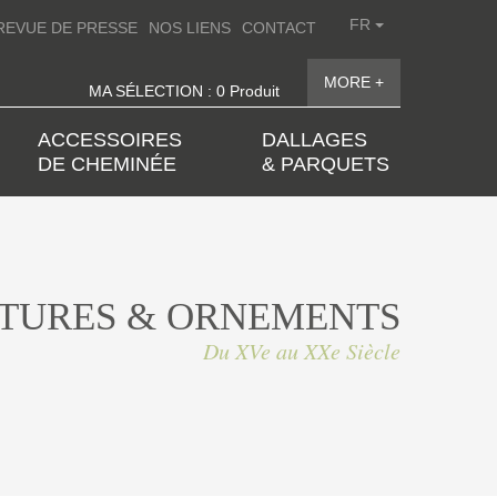
FR
REVUE DE PRESSE
NOS LIENS
CONTACT
MORE +
MA SÉLECTION : 0 Produit
ACCESSOIRES
DALLAGES
DE CHEMINÉE
& PARQUETS
TURES & ORNEMENTS
Du XVe au XXe Siècle