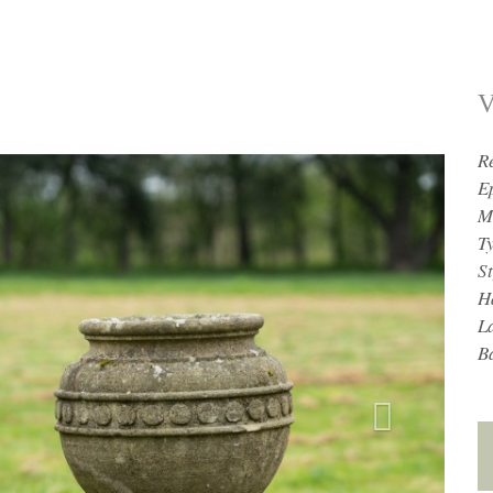
V
R
E
M
T
St
H
L
B