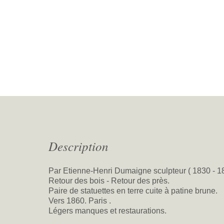
Description
Par Etienne-Henri Dumaigne sculpteur ( 1830 - 1
Retour des bois - Retour des près.
Paire de statuettes en terre cuite à patine brune.
Vers 1860. Paris .
Légers manques et restaurations.