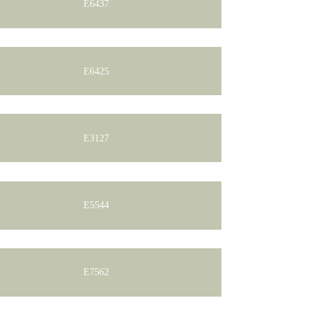
E6437
E6425
E3127
E5544
E7562