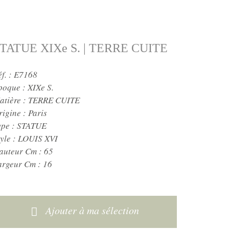
TATUE XIXe S. | TERRE CUITE
éf. : E7168
poque :
XIXe S.
atière :
TERRE CUITE
rigine :
Paris
ype :
STATUE
yle :
LOUIS XVI
auteur Cm :
65
argeur Cm :
16
Ajouter à ma sélection