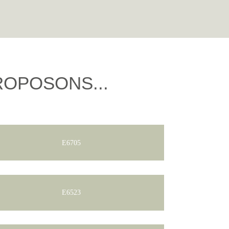
ROPOSONS...
E6705
E6523