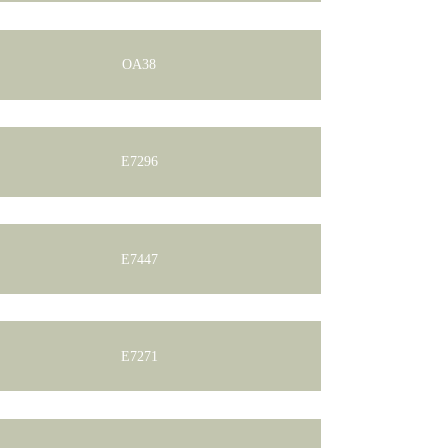
OA38
E7296
E7447
E7271