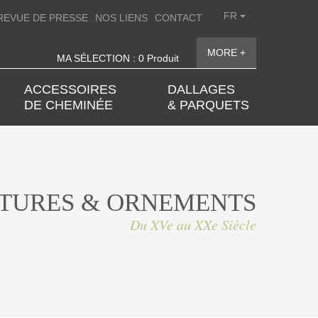
FR
REVUE DE PRESSE
NOS LIENS
CONTACT
MORE +
MA SÉLECTION : 0 Produit
ACCESSOIRES
DALLAGES
DE CHEMINÉE
& PARQUETS
TURES & ORNEMENTS
Du XVe au XXe Siècle