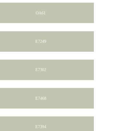
OA61
E7249
E7302
E7468
E7394